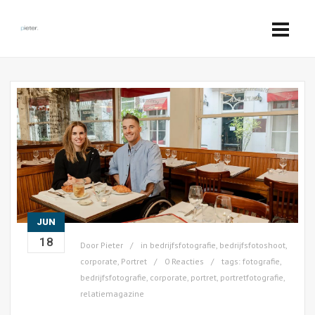
JUN
18
Door
Pieter
in
bedrijfsfotografie
,
bedrijfsfotoshoot
,
corporate
,
Portret
0 Reacties
tags:
fotografie
,
bedrijfsfotografie
,
corporate
,
portret
,
portretfotografie
,
relatiemagazine