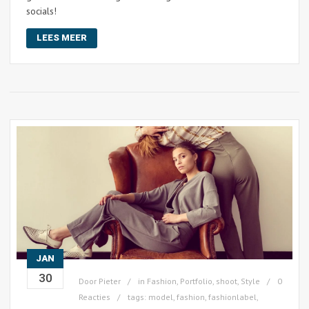
socials!
LEES MEER
JAN
30
Door
Pieter
in
Fashion
,
Portfolio
,
shoot
,
Style
0
Reacties
tags:
model
,
fashion
,
fashionlabel
,