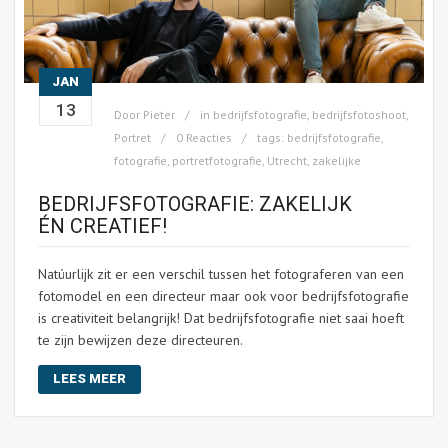
JAN
13
Door
Pieter
in
bedrijfsfotografie
,
bedrijfsfotoshoot
,
Portret
0 Reacties
tags:
bedrijfsfotografie
,
fotografie
,
portretfotografie
,
Utrecht
,
zakelijke
BEDRIJFSFOTOGRAFIE: ZAKELIJK
ÉN CREATIEF!
Natúurlijk zit er een verschil tussen het fotograferen van een
fotomodel en een directeur maar ook voor bedrijfsfotografie
is creativiteit belangrijk! Dat bedrijfsfotografie niet saai hoeft
te zijn bewijzen deze directeuren.
LEES MEER