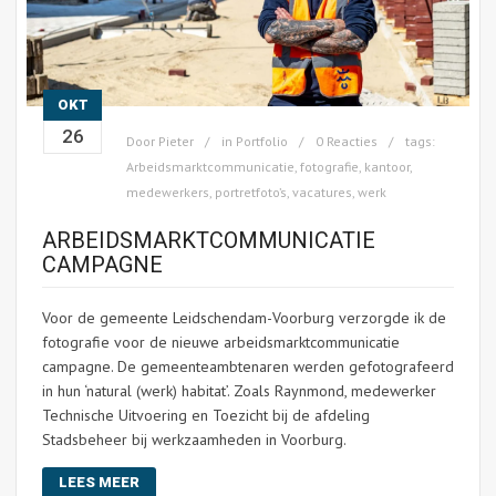
OKT
26
Door
Pieter
in
Portfolio
0 Reacties
tags:
Arbeidsmarktcommunicatie
,
fotografie
,
kantoor
,
medewerkers
,
portretfoto’s
,
vacatures
,
werk
ARBEIDSMARKTCOMMUNICATIE
CAMPAGNE
Voor de gemeente Leidschendam-Voorburg verzorgde ik de
fotografie voor de nieuwe arbeidsmarktcommunicatie
campagne. De gemeenteambtenaren werden gefotografeerd
in hun ‘natural (werk) habitat’. Zoals Raynmond, medewerker
Technische Uitvoering en Toezicht bij de afdeling
Stadsbeheer bij werkzaamheden in Voorburg.
LEES MEER