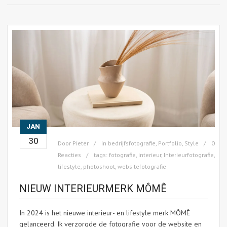
JAN
30
Door
Pieter
in
bedrijfsfotografie
,
Portfolio
,
Style
0
Reacties
tags:
fotografie
,
interieur
,
Interieurfotografie
,
lifestyle
,
photoshoot
,
websitefotografie
NIEUW INTERIEURMERK MÔMÊ
In 2024 is het nieuwe interieur- en lifestyle merk MÔMÊ
gelanceerd. Ik verzorgde de fotografie voor de website en